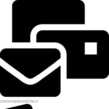
contacto@pkcellchile.cl