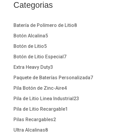
Categorias
Batería de Polímero de Litio
8
Botón Alcalina
5
Botón de Litio
5
Botón de Litio Especial
7
Extra Heavy Duty
3
Paquete de Baterías Personalizada
7
Pila Botón de Zinc-Aire
4
Pila de Litio Linea Industrial
23
Pila de Litio Recargable
1
Pilas Recargables
2
Ultra Alcalinas
8