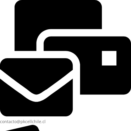
contacto@pkcellchile.cl