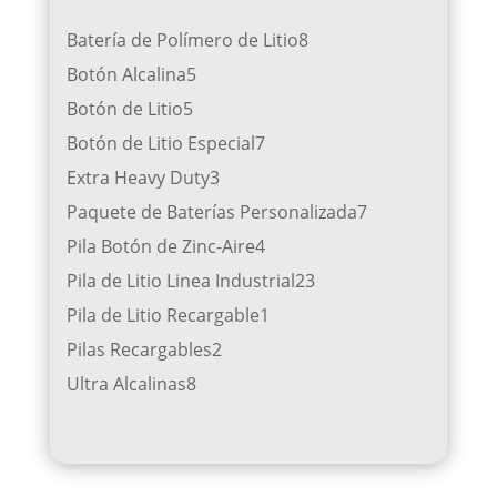
Batería de Polímero de Litio
8
Botón Alcalina
5
Botón de Litio
5
Botón de Litio Especial
7
Extra Heavy Duty
3
Paquete de Baterías Personalizada
7
Pila Botón de Zinc-Aire
4
Pila de Litio Linea Industrial
23
Pila de Litio Recargable
1
Pilas Recargables
2
Ultra Alcalinas
8