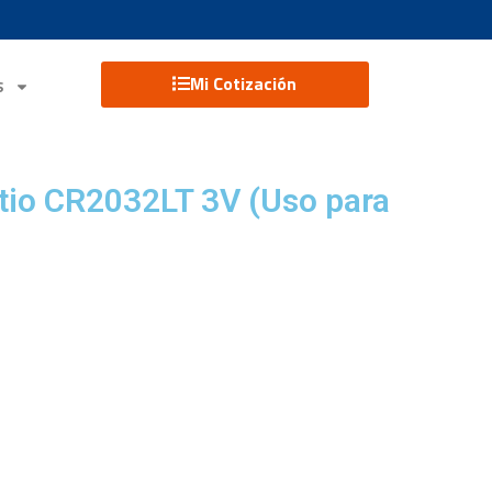
Mi Cotización
S
itio CR2032LT 3V (Uso para