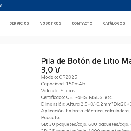
9
SERVICIOS
NOSOTROS
CONTACTO
CATÁLOGOS
Pila de Botón de Litio
3,0 V
Modelo: CR2025
Capacidad: 150mAh
Vida útil: 5 años
Certificado: CE, RoHS, MSDS, etc.
Dimensión: Altura 2.5+0/-0.2mm*Dia20
Aplicación: balanza eléctrica, calculadora, r
Paquete:
5B: 30 paquetes/caja, 600 paquetes/caja,
2B: 25 paquetes/caja, 1000 paquetes/cart