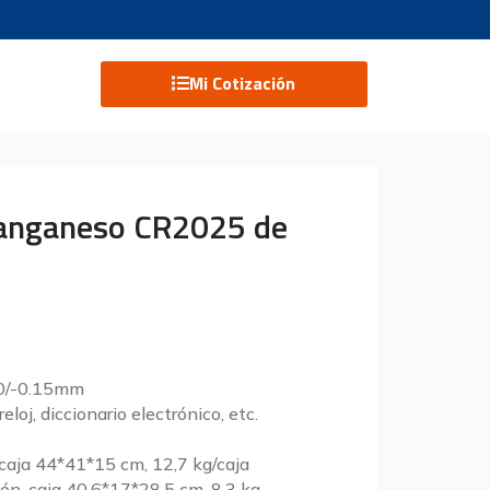
Mi Cotización
 Manganeso CR2025 de
+0/-0.15mm
eloj, diccionario electrónico, etc.
 caja 44*41*15 cm, 12,7 kg/caja
ón, caja 40,6*17*28,5 cm, 8,3 kg