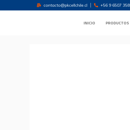
contacto@pkcellchile.cl
+56 9 6507 358
INICIO
PRODUCTOS