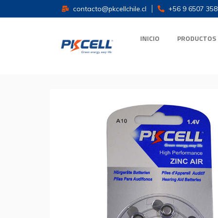
contacto@pkcellchile.cl
+56 9 6507 358
INICIO
PRODUCTOS