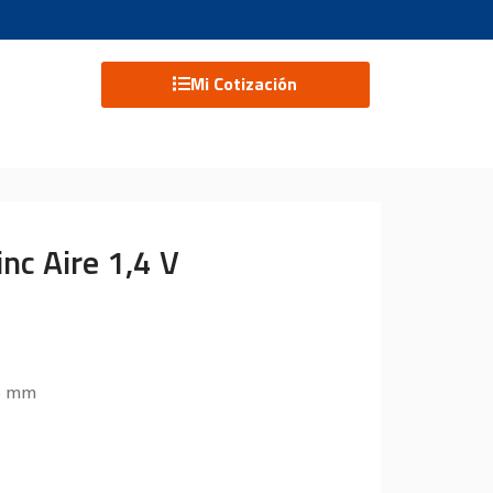
Mi Cotización
nc Aire 1,4 V
,6 mm