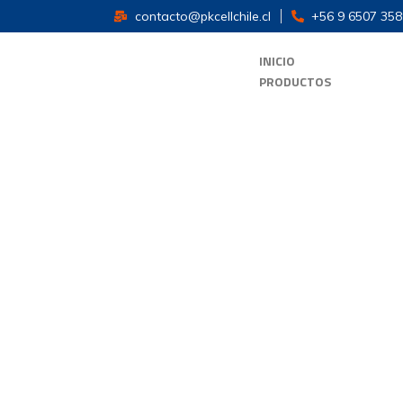
contacto@pkcellchile.cl
+56 9 6507 358
INICIO
PRODUCTOS