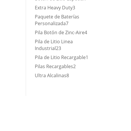
Extra Heavy Duty
3
Paquete de Baterías
Personalizada
7
Pila Botón de Zinc-Aire
4
Pila de Litio Linea
Industrial
23
Pila de Litio Recargable
1
Pilas Recargables
2
Ultra Alcalinas
8