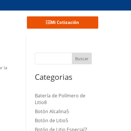
Mi Cotización
Buscar
r la
Categorias
Batería de Polímero de
Litio
8
Botón Alcalina
5
Botón de Litio
5
Botón de Litio Especial
7